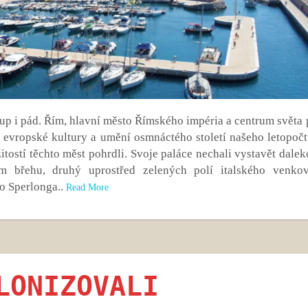
tup i pád. Řím, hlavní město Římského impéria a centrum světa 
na evropské kultury a umění osmnáctého století našeho letopočt
žitostí těchto měst pohrdli. Svoje paláce nechali vystavět dale
m břehu, druhý uprostřed zelených polí italského venkov
Sperlonga..
Read More
LONIZOVALI