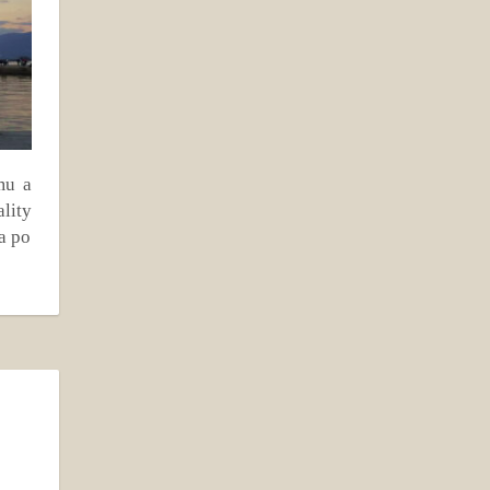
mu a
lity
 a po