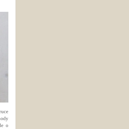
ruce
hody
le o