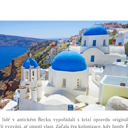
 lidé v antickém Řecku vypořádali s krizí opravdu originá
i vyzváni, ať opustí vlast. Začala éra kolonizace, kdy hordy 