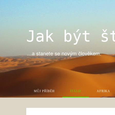
Jak být š
...a stanete se novým člověkem.
MŮJ PŘÍBĚH
ITÁLIE
AFRIKA