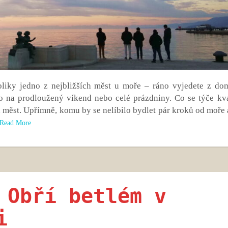
ubliky jedno z nejbližších měst u moře – ráno vyjedete z do
to na prodloužený víkend nebo celé prázdniny. Co se týče kva
ch měst. Upřímně, komu by se nelíbilo bydlet pár kroků od moře
Read More
 Obří betlém v
i