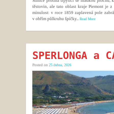
Silnice protíná třpytící se hladkou plochu, 
těstovin, ale tato oblast kraje Piemont je
minulost: v roce 1859 zaplavená pole zabr
v obřím půlkruhu špičky..
Read More
SPERLONGA a C
Posted on
25 dubna, 2026