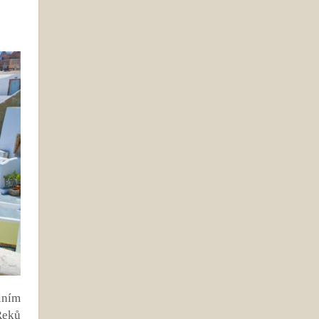
lním
Řeků