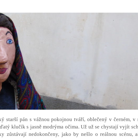
ký starší pán s vážnou pokojnou tváří, oblečený v černém, v 
nďatý klučík s jasně modrýma očima. Už už se chystají vyjít sc
oky zůstávají nedokončeny, jako by nešlo o reálnou scénu, a