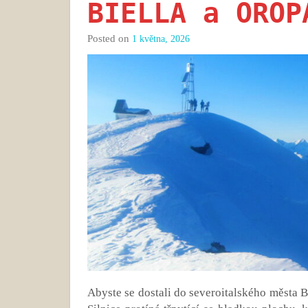
BIELLA a OROP
Posted on
1 května, 2026
Abyste se dostali do severoitalského města Bi