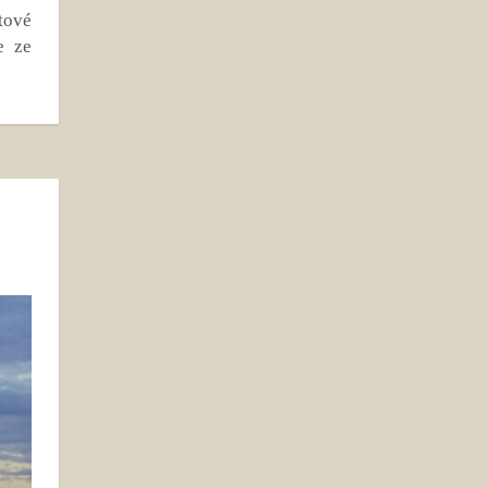
tové
e ze