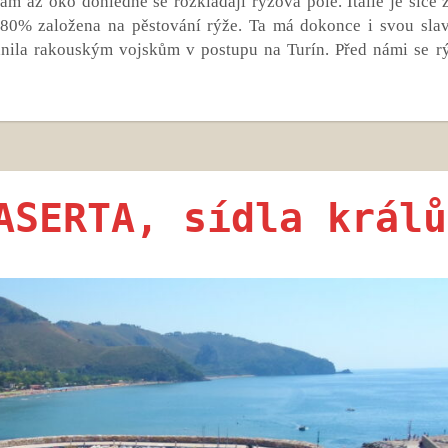
kam až oko dohlédne se rozkládají rýžová pole. Itálie je sice 
 z 80% založena na pěstování rýže. Ta má dokonce i svou sla
ánila rakouským vojskům v postupu na Turín. Před námi se rý
ASERTA, sídla králů