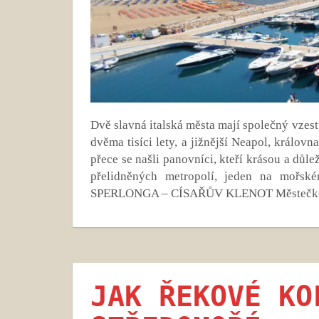
Dvě slavná italská města mají společný vzes
dvěma tisíci lety, a jižnější Neapol, králov
přece se našli panovníci, kteří krásou a důle
přelidněných metropolí, jeden na mořské
SPERLONGA – CÍSAŘŮV KLENOT Městečko 
JAK ŘEKOVÉ KO