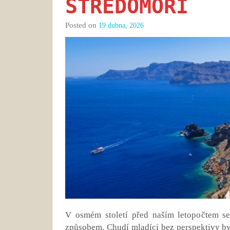
STŘEDOMOŘÍ
Posted on
19 dubna, 2026
V osmém století před naším letopočtem se
způsobem. Chudí mladíci bez perspektivy byl