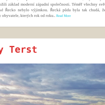
ožili základ moderní západní společnosti. Téměř všechny svě
ické Řecko nebylo výjimkou. Řecká půda byla tak chudá, ž
 obyvatele, kterých rok od roku..
Read More
y Terst