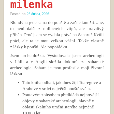
milenka
Posted on
26 dubna, 2026
Blondýna jede sama do pouště a začne tam žít…ne,
to není další z oblíbených vtipů, ale pravdivý
příběh. Proč jsem se vydala právě na Saharu? Kvůli
práci, ale ta je mou velkou vášní. Takže vlastně
z lásky k poušti. Ale popořádku.
Jsem archeoložka. Vystudovala jsem archeologii
v Itálii a v Anglii složila doktorát ze saharské
archeologie. Sahara je mou profesí a mojí životní
láskou.
Tato kniha odhalí, jak dnes žijí Tuaregové a
Arabové v srdci největší pouště světa.
Poutavým způsobem předkládá nejnovější
objevy v saharské archeologii, hlavně v
oblasti skalního umění starého nejméně
10,000 let.