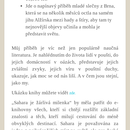
Jde o napínavý příběh mladé slečny z Brna,
která se na několik měsíců octla na samém
jihu Alžírska mezi hady a štíry, aby tam ty
nejnovější objevy učinila a mohla je
představit světu.
Můj příběh je víc než jen populárně naučná
literatura. Je nahlédnutím do života lidí v poušti, do
jejich domácností v oázách, představuje jejich
zvláštní zvyky, jejich víru v pouštní duchy,
ukazuje, jak moc se od nás liší. A v čem jsou stejní,
jako my.
Ukázku knihy můžete vidět
zde.
„Sahara je žárlivá milenka“ by měla patřit do e-
knihovny všech, kteří si chtějí rozšířit základní
znalosti a těch, kteří milují cestování do méně
obvyklých destinací. Sahara je považována za