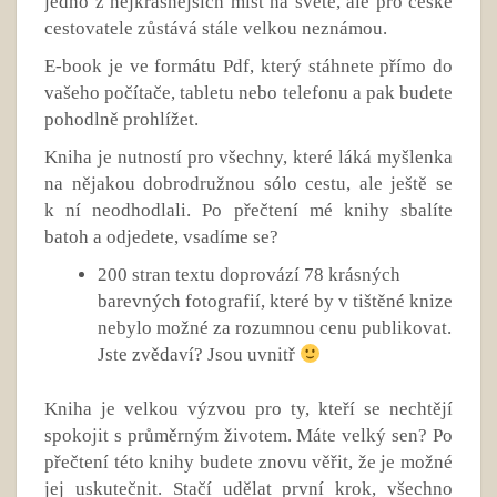
jedno z nejkrásnějších míst na světě, ale pro české
cestovatele zůstává stále velkou neznámou.
E-book je ve formátu Pdf, který stáhnete přímo do
vašeho počítače, tabletu nebo telefonu a pak budete
pohodlně prohlížet.
Kniha je nutností pro všechny, které láká myšlenka
na nějakou dobrodružnou sólo cestu, ale ještě se
k ní neodhodlali. Po přečtení mé knihy sbalíte
batoh a odjedete, vsadíme se?
200 stran textu doprovází 78 krásných
barevných fotografií, které by v tištěné knize
nebylo možné za rozumnou cenu publikovat.
Jste zvědaví? Jsou uvnitř
Kniha je velkou výzvou pro ty, kteří se nechtějí
spokojit s průměrným životem. Máte velký sen? Po
přečtení této knihy budete znovu věřit, že je možné
jej uskutečnit. Stačí udělat první krok, všechno