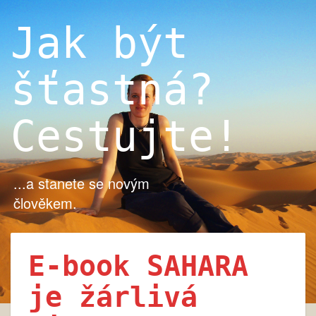
Jak být
šťastná?
Cestujte!
...a stanete se novým
člověkem.
E-book SAHARA
Toggle
je žárlivá
navigation