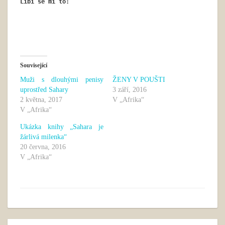
Líbí se mi to:
Související
Muži s dlouhými penisy
ŽENY V POUŠTI
uprostřed Sahary
3 září, 2016
2 května, 2017
V „Afrika“
V „Afrika“
Ukázka knihy „Sahara je
žárlivá milenka“
20 června, 2016
V „Afrika“