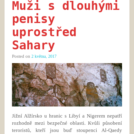
Muži s dlouhými
penisy
uprostřed
Sahary
Posted on
2 května, 2017
Jižní Alžírsko u hranic s Libyí a Nigerem nepatří
rozhodně mezi bezpečné oblasti. Kvůli působení
teroristů, kteří jsou buď stoupenci Al-Qaedy