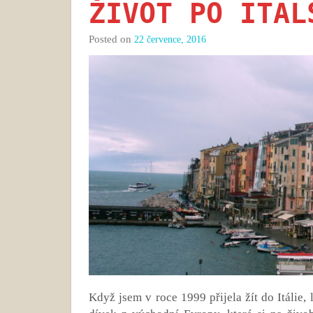
ŽIVOT PO ITAL
Posted on
22 července, 2016
Když jsem v roce 1999 přijela žít do Itálie,