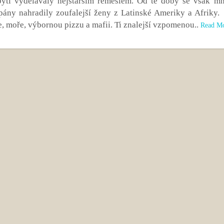
bytí vydělávaly nejstarším řemeslem. Od té doby se však m
 pány nahradily zoufalejší ženy z Latinské Ameriky a Afriky.
nce, moře, výbornou pizzu a mafii. Ti znalejší vzpomenou..
Read M