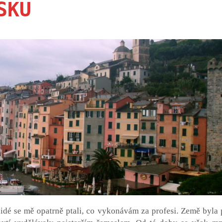
SKU
 lidé se mě opatrně ptali, co vykonávám za profesi. Země byla 