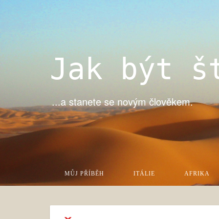
Jak být š
...a stanete se novým člověkem.
MŮJ PŘÍBĚH
ITÁLIE
AFRIKA