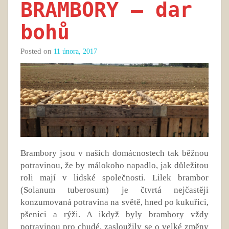
BRAMBORY – dar
bohů
Posted on
11 února, 2017
Brambory jsou v našich domácnostech tak běžnou
potravinou, že by málokoho napadlo, jak důležitou
roli mají v lidské společnosti. Lilek brambor
(Solanum tuberosum) je čtvrtá nejčastěji
konzumovaná potravina na světě, hned po kukuřici,
pšenici a rýži. A ikdyž byly brambory vždy
potravinou pro chudé, zasloužily se o velké změny