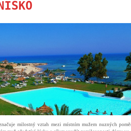
NISKO
 označuje milostný vztah mezi místním mužem nuzných pomě