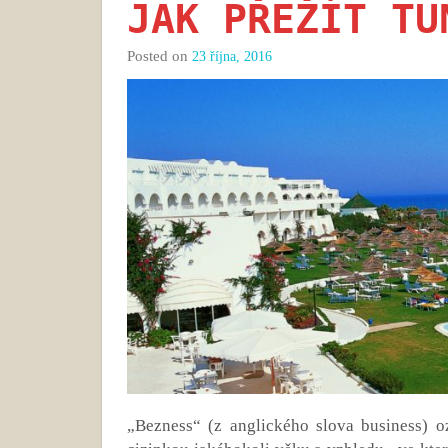
JAK PŘEŽÍT TU
Posted on
23 října, 2016
„Bezness“ (z anglického slova business)