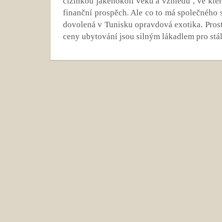
cizinkou jakéhokoli věku a vzhledu , ve kte
finanční prospěch. Ale co to má společnéh
dovolená v Tunisku opravdová exotika. Pros
ceny ubytování jsou silným lákadlem pro stál