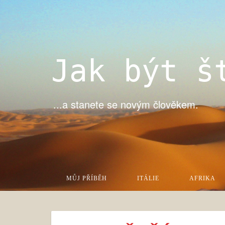
Jak být š
...a stanete se novým člověkem.
MŮJ PŘÍBĚH
ITÁLIE
AFRIKA