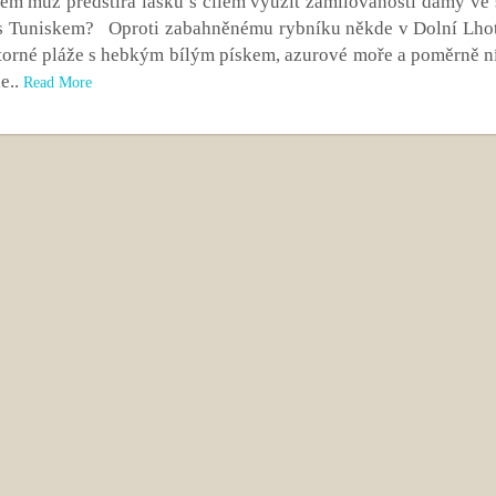
rém muž předstírá lásku s cílem využít zamilovanosti dámy ve 
o s Tuniskem? Oproti zabahněnému rybníku někde v Dolní Lhot
torné pláže s hebkým bílým pískem, azurové moře a poměrně n
e..
Read More